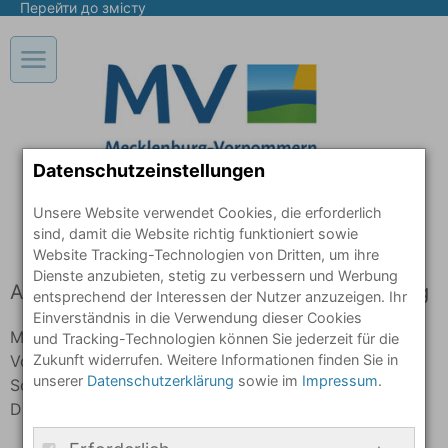
Перейти до змісту
Відкрити / закрити основну навігацію в мобільному по
Datenschutzeinstellungen
Unsere Website verwendet Cookies, die erforderlich
sind, damit die Website richtig funktioniert sowie
Website Tracking-Technologien von Dritten, um ihre
Dienste anzubieten, stetig zu verbessern und Werbung
Anbieter gemäß § 55 Rundfunkstaatsvertrag
entsprechend der Interessen der Nutzer anzuzeigen. Ihr
Einverständnis in die Verwendung dieser Cookies
Ministerpräsidentin des Landes Mecklenburg-
und Tracking-Technologien können Sie jederzeit für die
Zukunft widerrufen. Weitere Informationen finden Sie in
Vorpommern - Staatskanzlei -
unserer
Datenschutzerklärung
sowie im
Impressum
.
Schloßstraße 2-4
D-19053 Schwerin