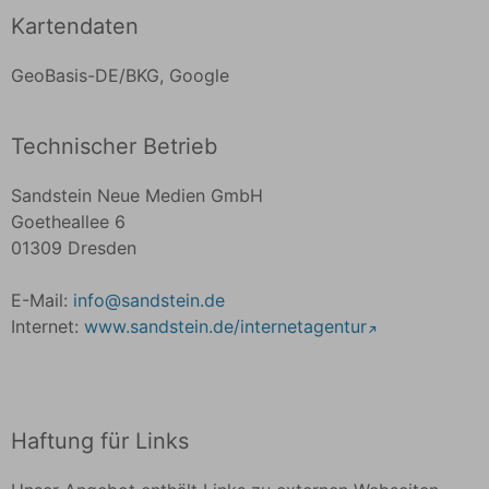
Auffindbarkeit der von uns auf der Website
Kartendaten
angegebenen Orte. Dies stellt ein berechtigtes
Interesse im Sinne von Art. 6 Abs. 1 lit. f
GeoBasis-DE/BKG, Google
DSGVO dar.
Technischer Betrieb
Sandstein Neue Medien GmbH
Goetheallee 6
01309 Dresden
E-Mail:
info
@
sandstein
.
de
Internet:
www.sandstein.de/internetagentur
Haftung für Links