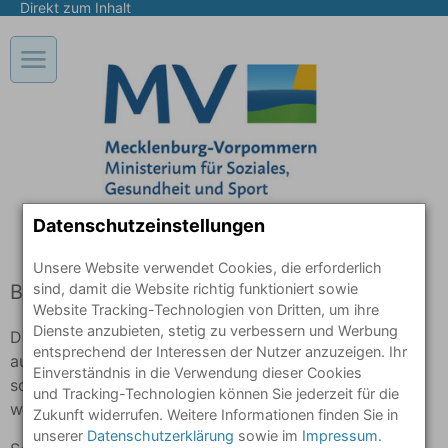
Direkt zum Inhalt
Hauptnavigation in der mobilen Ansicht öffnen/schliessen
Datenschutzeinstellungen
Unsere Website verwendet Cookies, die erforderlich
Beratung und Selbsthilfe
sind, damit die Website richtig funktioniert sowie
Website Tracking-Technologien von Dritten, um ihre
Dienste anzubieten, stetig zu verbessern und Werbung
Das deutsche Gesundheitssystem besteht nicht
entsprechend der Interessen der Nutzer anzuzeigen. Ihr
ausschließlich aus Arztpraxen und Krankenhäusern,
Einverständnis in die Verwendung dieser Cookies
sondern wird auch durch niedrigschwellige Angebote
und Tracking-Technologien können Sie jederzeit für die
wie Selbsthilfegruppen und Beratungsstellen gestützt.
Zukunft widerrufen. Weitere Informationen finden Sie in
unserer
Datenschutzerklärung
sowie im
Impressum
.