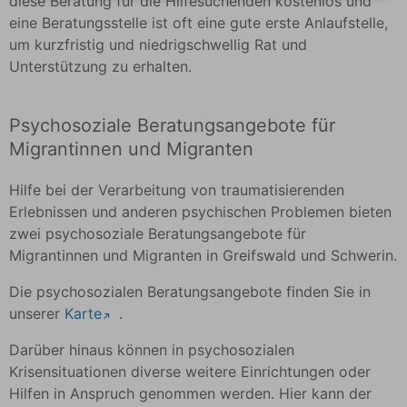
diese Beratung für die Hilfesuchenden kostenlos und
Interesse einer ansprechenden Darstellung
eine Beratungsstelle ist oft eine gute erste Anlaufstelle,
unserer Partner-Angebote und an einer leichten
um kurzfristig und niedrigschwellig Rat und
Auffindbarkeit der von uns auf der Website
Unterstützung zu erhalten.
angegebenen Orte. Dies stellt ein berechtigtes
Interesse im Sinne von Art. 6 Abs. 1 lit. f
Psychosoziale Beratungsangebote für
DSGVO dar.
Migrantinnen und Migranten
Hilfe bei der Verarbeitung von traumatisierenden
Erlebnissen und anderen psychischen Problemen bieten
zwei psychosoziale Beratungsangebote für
Migrantinnen und Migranten in Greifswald und Schwerin.
Die psychosozialen Beratungsangebote finden Sie in
unserer
Karte
.
Darüber hinaus können in psychosozialen
Krisensituationen diverse weitere Einrichtungen oder
Hilfen in Anspruch genommen werden. Hier kann der