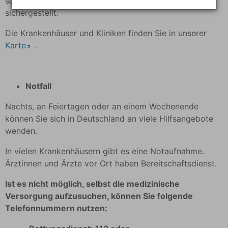
sowie weitere Therapeutinnen und Therapeuten
Die Nutzung von Google Maps erfolgt im
sichergestellt.
Interesse einer ansprechenden Darstellung
Die Krankenhäuser und Kliniken finden Sie in unserer
unserer Partner-Angebote und an einer leichten
Karte
.
Auffindbarkeit der von uns auf der Website
angegebenen Orte. Dies stellt ein berechtigtes
Interesse im Sinne von Art. 6 Abs. 1 lit. f
DSGVO dar.
Notfall
Nachts, an Feiertagen oder an einem Wochenende
können Sie sich in Deutschland an viele Hilfsangebote
wenden.
In vielen Krankenhäusern gibt es eine Notaufnahme.
Ärztinnen und Ärzte vor Ort haben Bereitschaftsdienst.
Ist es nicht möglich, selbst die medizinische
Versorgung aufzusuchen, können Sie folgende
Telefonnummern nutzen: